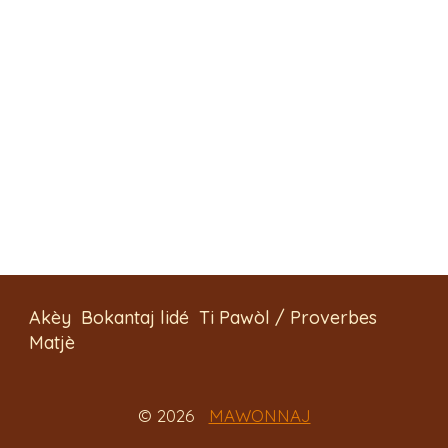
Akèy
Bokantaj lidé
Ti Pawòl / Proverbes
Matjè
© 2026
MAWONNAJ