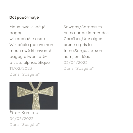
Dòt pawòl matjé
Moun nwè ki kréyé
Sawgas/Sargasses
bagay
Au cœur de la mer des
wikipediaAlé asou
Caraïbes,Une algue
Wikipédia pou wè non
brune a pris la
moun nwè ki envanté
frime.Sargasse, son
bagay oliwon latè-
nom, un fléau
a Liste alphabétique
désormais,Étouffant les
03/04/2023
des scientifiques et
11/02/2023
récifs, faisant mourir les
Dans "Sosyété"
inventeurs afro-
Dans "Sosyété"
poissons à jamais. Les
américaines et afro-
maux de peau, la gêne
américains. Inventeurs
respiratoire,Ses effets
et savants
sont terribles, la
noirs: par Yves
menace est notoire.Des
AntoineVoici un livre au
moustiques, elle abrite
titre surprenant parce
le mal,Dengue et fièvre
Être « Kamite »
qu'il va à l'encontre de
qui frappent sans
04/03/2023
l'image qu'on se fait des
égal. De…
Dans "Sosyété"
Noirs dont on