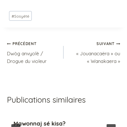
circonscrit la capacité
créatrice et…
Étiquettes
#
Sosyété
de
la
publication :
Navigation
PRÉCÉDENT
SUIVANT
Dwòg anvyolè /
« Jouanacaëra » ou
de
Drogue du violeur
« Wanakaera »
l’article
Publications similaires
Mawonnaj sé kisa?