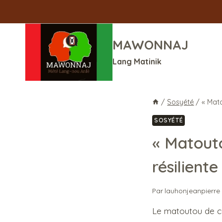
Aller
au
contenu
MAWONNAJ
Lang Matinik
/
Sosyété
/
« Mato
SOSYÉTÉ
« Matouto
résiliente
Par
lauhonjeanpierre
Le matoutou de cra