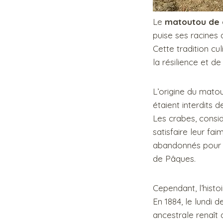
Le
matoutou de 
puise ses racines d
Cette tradition cu
la résilience et de 
L’origine du mato
étaient interdits 
Les crabes, consi
satisfaire leur fa
abandonnés pour d
de Pâques.
Cependant, l’histo
En 1884, le lundi d
ancestrale renaît 