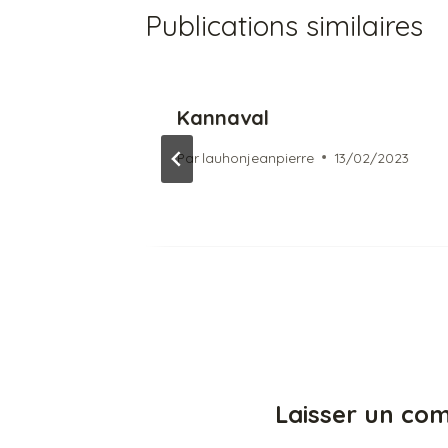
Publications similaires
è ou ni
Kannaval
! »
Par
lauhonjeanpierre
13/02/2023
02/2023
Laisser un co