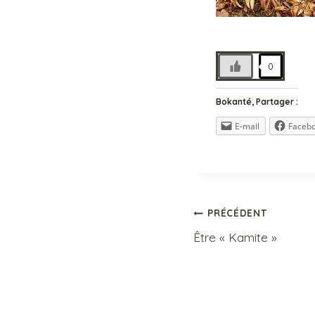
0
Bokanté, Partager :
E-mail
Faceb
Navigation
PRÉCÉDENT
Être « Kamite »
de
l’article