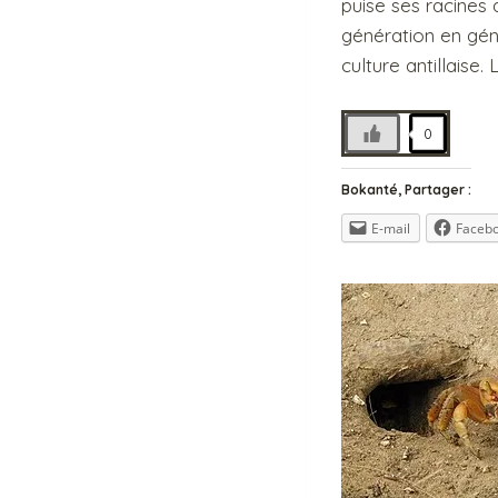
puise ses racines d
génération en géné
culture antillaise
0
Bokanté, Partager :
E-mail
Faceb