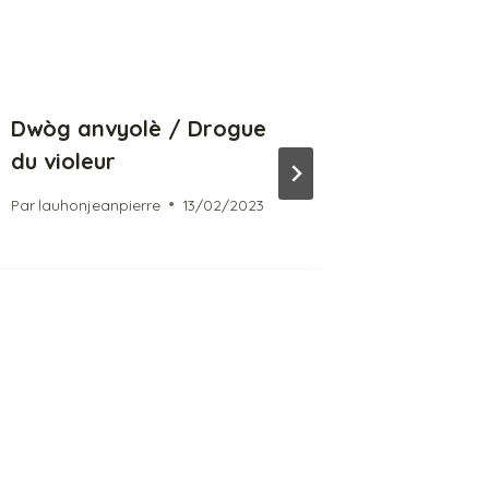
Dwòg anvyolè / Drogue
« Joua
du violeur
« Wana
Par
lauhonjeanpierre
13/02/2023
Par
lauhon