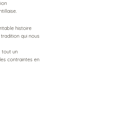
tion
illaise.
table histoire
 tradition qui nous
 tout un
les contraintes en